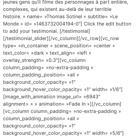
jeunes gens qu’il filme des personnages à part entière,
complexes, qui existent au-delà de leur terrible
histoire. » name= »Thomas Sotinel » subtitle= »Le
Monde » id= »1463732004194-0″] Click the edit button
to add your testimonial. [/testimonial]
[/testimonial_slider][/vc_column][/vc_row][vc_row
type= »in_container » scene_position= »center »
text_color= »dark » text_align= »left »
overlay_strength= »0.3″][vc_column
column_padding= »no-extra-padding »
column_padding_position= »all »
background_color_opacity= »1″
background_hover_color_opacity= »1″ width= »1/6″]
[image_with_animation image_url= »6943″
alignment= » » animation= »Fade In »][/vc_column]
[vc_column column_padding= »no-extra-padding »
column_padding_position= »all »
background_color_opacity= »1″
background_hover_color_opacity= »1″ width= »5/6″]