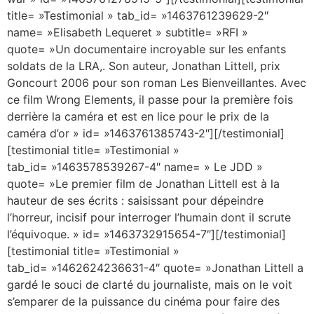
title= »Testimonial » tab_id= »1463761239629-2″
name= »Elisabeth Lequeret » subtitle= »RFI »
quote= »Un documentaire incroyable sur les enfants
soldats de la LRA,. Son auteur, Jonathan Littell, prix
Goncourt 2006 pour son roman Les Bienveillantes. Avec
ce film Wrong Elements, il passe pour la première fois
derrière la caméra et est en lice pour le prix de la
caméra d’or » id= »1463761385743-2″][/testimonial]
[testimonial title= »Testimonial »
tab_id= »1463578539267-4″ name= » Le JDD »
quote= »Le premier film de Jonathan Littell est à la
hauteur de ses écrits : saisissant pour dépeindre
l’horreur, incisif pour interroger l’humain dont il scrute
l’équivoque. » id= »1463732915654-7″][/testimonial]
[testimonial title= »Testimonial »
tab_id= »1462624236631-4″ quote= »Jonathan Littell a
gardé le souci de clarté du journaliste, mais on le voit
s’emparer de la puissance du cinéma pour faire des