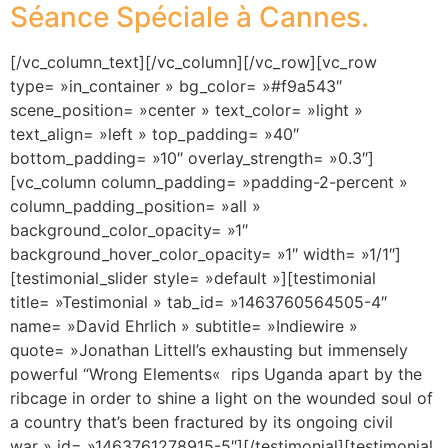
Séance Spéciale à Cannes.
[/vc_column_text][/vc_column][/vc_row][vc_row
type= »in_container » bg_color= »#f9a543″
scene_position= »center » text_color= »light »
text_align= »left » top_padding= »40″
bottom_padding= »10″ overlay_strength= »0.3″]
[vc_column column_padding= »padding-2-percent »
column_padding_position= »all »
background_color_opacity= »1″
background_hover_color_opacity= »1″ width= »1/1″]
[testimonial_slider style= »default »][testimonial
title= »Testimonial » tab_id= »1463760564505-4″
name= »David Ehrlich » subtitle= »Indiewire »
quote= »Jonathan Littell’s exhausting but immensely
powerful “Wrong Elements« rips Uganda apart by the
ribcage in order to shine a light on the wounded soul of
a country that’s been fractured by its ongoing civil
war » id= »1463761278915-5″][/testimonial][testimonial