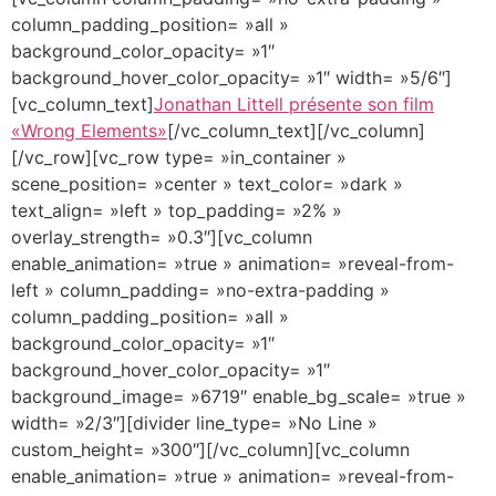
column_padding_position= »all »
background_color_opacity= »1″
background_hover_color_opacity= »1″ width= »5/6″]
[vc_column_text]
Jonathan Littell présente son film
«Wrong Elements»
[/vc_column_text][/vc_column]
[/vc_row][vc_row type= »in_container »
scene_position= »center » text_color= »dark »
text_align= »left » top_padding= »2% »
overlay_strength= »0.3″][vc_column
enable_animation= »true » animation= »reveal-from-
left » column_padding= »no-extra-padding »
column_padding_position= »all »
background_color_opacity= »1″
background_hover_color_opacity= »1″
background_image= »6719″ enable_bg_scale= »true »
width= »2/3″][divider line_type= »No Line »
custom_height= »300″][/vc_column][vc_column
enable_animation= »true » animation= »reveal-from-