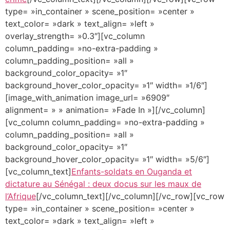
type= »in_container » scene_position= »center »
text_color= »dark » text_align= »left »
overlay_strength= »0.3″][vc_column
column_padding= »no-extra-padding »
column_padding_position= »all »
background_color_opacity= »1″
background_hover_color_opacity= »1″ width= »1/6″]
[image_with_animation image_url= »6909″
alignment= » » animation= »Fade In »][/vc_column]
[vc_column column_padding= »no-extra-padding »
column_padding_position= »all »
background_color_opacity= »1″
background_hover_color_opacity= »1″ width= »5/6″]
[vc_column_text]
Enfants-soldats en Ouganda et
dictature au Sénégal : deux docus sur les maux de
l’Afrique
[/vc_column_text][/vc_column][/vc_row][vc_row
type= »in_container » scene_position= »center »
text_color= »dark » text_align= »left »