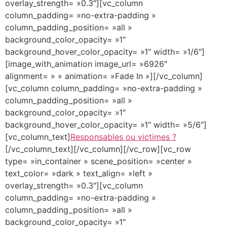
overlay_strength= »0.3″][vc_column
column_padding= »no-extra-padding »
column_padding_position= »all »
background_color_opacity= »1″
background_hover_color_opacity= »1″ width= »1/6″]
[image_with_animation image_url= »6926″
alignment= » » animation= »Fade In »][/vc_column]
[vc_column column_padding= »no-extra-padding »
column_padding_position= »all »
background_color_opacity= »1″
background_hover_color_opacity= »1″ width= »5/6″]
[vc_column_text]
Responsables ou victimes ?
[/vc_column_text][/vc_column][/vc_row][vc_row
type= »in_container » scene_position= »center »
text_color= »dark » text_align= »left »
overlay_strength= »0.3″][vc_column
column_padding= »no-extra-padding »
column_padding_position= »all »
background_color_opacity= »1″