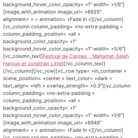
background_hover_color_opacity= »1″ width= »1/6″]
[image_with_animation image_url= »6925″
alignment= » » animation= »Fade In »][/vc_column]
[vc_column column_padding= »no-extra-padding »
column_padding_position= »all »
background_color_opacity= »1″
background_hover_color_opacity= »1″ width= »5/6″]
[vc_column_text]
Festival de Cannes : Mahamat-Saleh
Haroun et Jonathan Littell
[/vc_column_text]
[/vc_column][/vc_row][vc_row type= »in_container »
scene_position= »center » text_color= »dark »
text_align= »left » overlay_strength= »0.3″][vc_column
column_padding= »no-extra-padding »
column_padding_position= »all »
background_color_opacity= »1″
background_hover_color_opacity= »1″ width= »1/6″]
[image_with_animation image_url= »6948″
alignment= » » animation= »Fade In »][/vc_column]
[vc_column column_padding= »no-extra-padding »