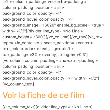
left » column_padding= »no-extra-padding »
column_padding_position= »all »
background_color_opacity= »1″
background_hover_color_opacity= »1″
background_image= »6626″ enable_bg_scale= »true »
width= »1/3″][divider line_type= »No Line »
custom_height= »300″][/vc_column][/vc_row][vc_row
type= »in_container » scene_position= »center »
text_color= »dark » text_align= »left »
top_padding= »2% » overlay_strength= »0.3″]
[vc_column column_padding= »no-extra-padding »
column_padding_position= »all »
background_color_opacity= »1″
background_hover_color_opacity= »1″ width= »1/2″]
[vc_column_text]
Voir la fiche de ce film
[/vc_column_text][divider line_type= »No Line »]