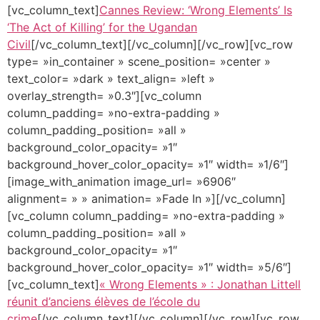
[vc_column_text]
Cannes Review: ‘Wrong Elements’ Is
‘The Act of Killing’ for the Ugandan
Civil
[/vc_column_text][/vc_column][/vc_row][vc_row
type= »in_container » scene_position= »center »
text_color= »dark » text_align= »left »
overlay_strength= »0.3″][vc_column
column_padding= »no-extra-padding »
column_padding_position= »all »
background_color_opacity= »1″
background_hover_color_opacity= »1″ width= »1/6″]
[image_with_animation image_url= »6906″
alignment= » » animation= »Fade In »][/vc_column]
[vc_column column_padding= »no-extra-padding »
column_padding_position= »all »
background_color_opacity= »1″
background_hover_color_opacity= »1″ width= »5/6″]
[vc_column_text]
« Wrong Elements » : Jonathan Littell
réunit d’anciens élèves de l’école du
crime
[/vc_column_text][/vc_column][/vc_row][vc_row