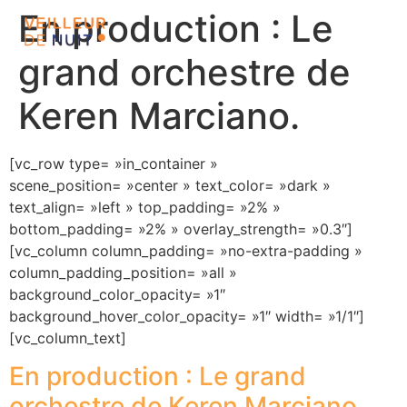
En production : Le
grand orchestre de
Keren Marciano.
[vc_row type= »in_container »
scene_position= »center » text_color= »dark »
text_align= »left » top_padding= »2% »
bottom_padding= »2% » overlay_strength= »0.3″]
[vc_column column_padding= »no-extra-padding »
column_padding_position= »all »
background_color_opacity= »1″
background_hover_color_opacity= »1″ width= »1/1″]
[vc_column_text]
En production : Le grand
orchestre de Keren Marciano.