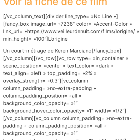
Voir la fiche de ce film
[/vc_column_text][divider line_type= »No Line »]
[fancy_box image_url= »7238″ color= »Accent-Color »
link_url= »https://www.veilleurdenuit.com/films/lorigine/ »
min_height= »100″]L’origine
Un court-métrage de Keren Marciano[/fancy_box]
[/vc_column][/vc_row][vc_row type= »in_container »
scene_position= »center » text_color= »dark »
text_align= »left » top_padding= »2% »
overlay_strength= »0.3″][vc_column
column_padding= »no-extra-padding »
column_padding_position= »all »
background_color_opacity= »1″
background_hover_color_opacity= »1″ width= »1/2″]
[/vc_column][vc_column column_padding= »no-extra-
padding » column_padding_position= »all »
background_color_opacity= »1″