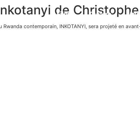
’Inkotanyi de Christop
Films
Théâtre
Veil
e du Rwanda contemporain, INKOTANYI, sera projeté en avant