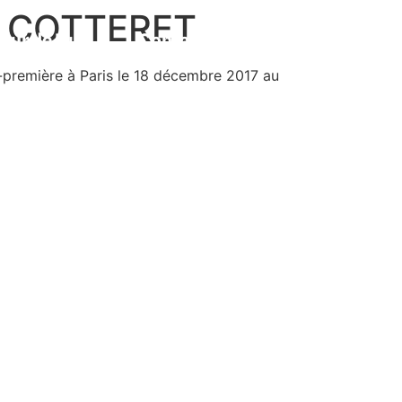
he COTTERET
leur de Nuit
Contact
English
-première à Paris le 18 décembre 2017 au