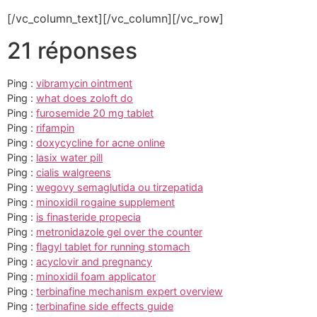
[/vc_column_text][/vc_column][/vc_row]
21 réponses
Ping :
vibramycin ointment
Ping :
what does zoloft do
Ping :
furosemide 20 mg tablet
Ping :
rifampin
Ping :
doxycycline for acne online
Ping :
lasix water pill
Ping :
cialis walgreens
Ping :
wegovy semaglutida ou tirzepatida
Ping :
minoxidil rogaine supplement
Ping :
is finasteride propecia
Ping :
metronidazole gel over the counter
Ping :
flagyl tablet for running stomach
Ping :
acyclovir and pregnancy
Ping :
minoxidil foam applicator
Ping :
terbinafine mechanism expert overview
Ping :
terbinafine side effects guide