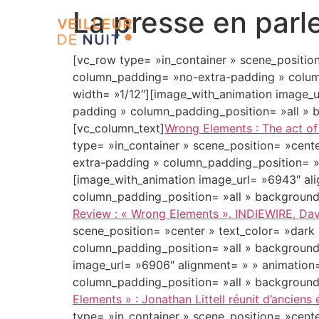
La presse en parl
[vc_row type= »in_container » scene_position
column_padding= »no-extra-padding » column
width= »1/12″][image_with_animation image_
padding » column_padding_position= »all » 
[vc_column_text]
Wrong Elements : The act o
type= »in_container » scene_position= »cente
extra-padding » column_padding_position= »a
[image_with_animation image_url= »6943″ al
column_padding_position= »all » background
Review : « Wrong Elements ». INDIEWIRE, Dav
scene_position= »center » text_color= »dark
column_padding_position= »all » background
image_url= »6906″ alignment= » » animation
column_padding_position= »all » background
Elements » : Jonathan Littell réunit d’ancien
type= »in_container » scene_position= »cente