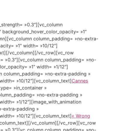
leur de Nuit
Contact
English
y_strength= »0.3″][vc_column
″ background_hover_color_opacity= »1″
lumn][vc_column column_padding= »no-extra-
city= »1″ width= »10/12″]
xt][/vc_column][/vc_row][vc_row
gth= »0.3″][vc_column column_padding= »no-
or_opacity= »1″ width= »1/12″]
mn column_padding= »no-extra-padding »
width= »10/12″][vc_column_text]
Cannes
ype= »in_container »
 column_padding= »no-extra-padding »
width= »1/12″][image_with_animation
o-extra-padding »
width= »10/12″][vc_column_text]
« Wrong
_column_text][/vc_column][/vc_row][vc_row
gth= »0.3″][vc_column column_padding= »no-