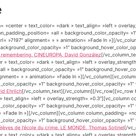
e
Films
Théâtre
Veil
= »center » text_color= »dark » text_align= »left » overla
_padding_position= »all » background_color_opacity= »1
url= »7197″ alignment= » » animation= »Fade In »][/vc_co
background_color_opacity= »1″ background_hover_color_opa
f remembering. CINEUROPA, David González
[/vc_column_te
r » text_color= »dark » text_align= »left » overlay_stren
ll » background_color_opacity= »1″ background_hover_col
ignment= » » animation= »Fade In »][/vc_column][vc_colu
_color_opacity= »1″ background_hover_color_opacity= »1″ 
id Ehrlich
[/vc_column_text][/vc_column][/vc_row][vc_row t
 » text_align= »left » overlay_strength= »0.3″][vc_column
_color_opacity= »1″ background_hover_color_opacity= »1″ 
= »Fade In »][/vc_column][vc_column column_padding= »n
_color_opacity= »1″ background_hover_color_opacity= »1″ 
s élèves de l’école du crime. LE MONDE, Thomas Sotinel
[/vc
r » text_color= »dark » text_align= »left » overlay_stren