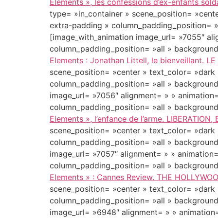
Elements », les confessions d’ex-enfants so
type= »in_container » scene_position= »cente
extra-padding » column_padding_position= »a
[image_with_animation image_url= »7055″ al
column_padding_position= »all » background
Elements : Jonathan Littell, le bienveillant. 
scene_position= »center » text_color= »dark
column_padding_position= »all » background
image_url= »7056″ alignment= » » animation
column_padding_position= »all » background
Elements », l’enfance de l’arme. LIBERATION,
scene_position= »center » text_color= »dark
column_padding_position= »all » background
image_url= »7057″ alignment= » » animation
column_padding_position= »all » background
Elements » : Cannes Review. THE HOLLYWO
scene_position= »center » text_color= »dark
column_padding_position= »all » background
image_url= »6948″ alignment= » » animation