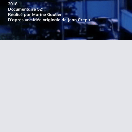
2018
Documentaire 52’
Réalisé par Marine Gautier
D’après une idée originale de Jean Crépu
Résumé
lls s’appellent Mariama, Dragos, Ismaïla, Karl, Amel
et Fatimata. En terminale au lycée Jean Renoir de
Bondy en Seine-Saint-Denis, ils ont décidé de tenter
le concours de Sciences Po à la fin de l’année.
Pourquoi pas eux ?!
Chaque semaine, ils s’entraînent au sein de l’atelier
de préparation à Sciences Po mis en place au lycée.
Entre espoirs, doutes, émulation et débats d’idées,
leur personnalité se révèle progressivement.