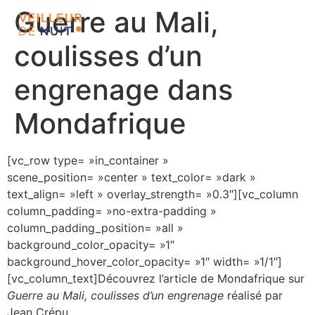
Guerre au Mali,
coulisses d’un
engrenage dans
Mondafrique
[vc_row type= »in_container »
scene_position= »center » text_color= »dark »
text_align= »left » overlay_strength= »0.3″][vc_column
column_padding= »no-extra-padding »
column_padding_position= »all »
background_color_opacity= »1″
background_hover_color_opacity= »1″ width= »1/1″]
[vc_column_text]Découvrez l’article de Mondafrique sur
Guerre au Mali, coulisses d’un engrenage
réalisé par
Jean Crépu.